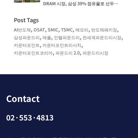
DRAM 시장, 삼성 39% 점유율로 선두
유지, 마이크론은 SK 하이닉스를 1%
격차로 뒤쫓아
Post Tags
,
,
,
,
,
,
AI반도체
OSAT
SMIC
TSMC
메모리
반도체패키징
,
,
,
,
삼성파운드리
애플
인텔파운드리
전세계파운드리시장
,
,
카운터포인트
카운터포인트리서치
,
,
카운터포인트코리아
파운드리 2.0
파운드리시장
Contact
02·553·4813