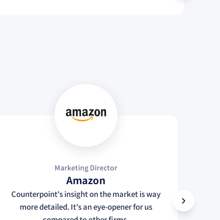
Marketing Director
Amazon
Counterpoint's insight on the market is way
Cou
more detailed. It's an eye-opener for us
f
compared to other firms.
co