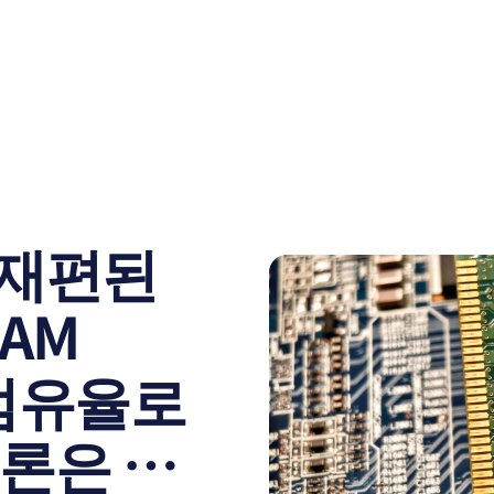
 재편된
RAM
 점유율로
론은 SK