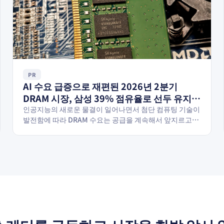
PR
AI 수요 급증으로 재편된 2026년 2분기
DRAM 시장, 삼성 39% 점유율로 선두 유지,
마이크론은 SK 하이닉스를 1% 격차로
인공지능의 새로운 물결이 일어나면서 첨단 컴퓨팅 기술이
발전함에 따라 DRAM 수요는 공급을 계속해서 앞지르고
뒤쫓아
있다. 새로운CPU와 GPU의 지속적인 출시가 각각…