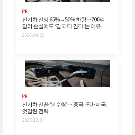
PR
전기차 전망 65%→50% 하향…700억
달러 손실에도 ‘결국 더 간다’는 이유
2026.04.23
PR
전기차 전환 ‘분수령’… 중국·EU·미국,
엇갈린 전략
2025.12.31