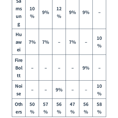
Sa
ms
10
12
9%
9%
9%
–
un
%
%
g
Hu
10
aw
7%
7%
–
7%
–
%
ei
Fire
Bol
–
–
–
–
9%
–
tt
Noi
10
–
–
9%
–
–
se
%
Oth
50
57
56
47
56
58
ers
%
%
%
%
%
%