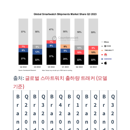
출처:
글로벌 스마트워치 출하량 트래커 (모델
기준)
B
Q
B
Q
B
Q
B
Q
B
Q
B
Q
r
2
r
3
r
4
r
1
r
2
r
3
a
2
a
2
a
2
a
2
a
2
a
2
n
0
n
0
n
0
n
0
n
0
n
0
d
2
d
2
d
2
d
2
d
2
d
2