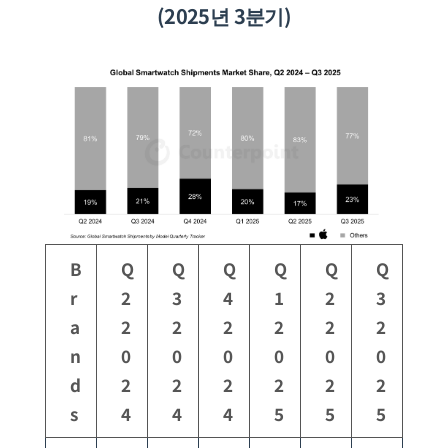
(2025년 3분기)
B
Q
Q
Q
Q
Q
Q
r
2
3
4
1
2
3
a
2
2
2
2
2
2
n
0
0
0
0
0
0
d
2
2
2
2
2
2
s
4
4
4
5
5
5