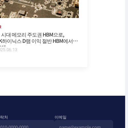
R
I 시대 메모리 주도권 HBM으로,
K하이닉스 D램 이익 절반 HBM에서
발생
025.06.13
락처
이메일