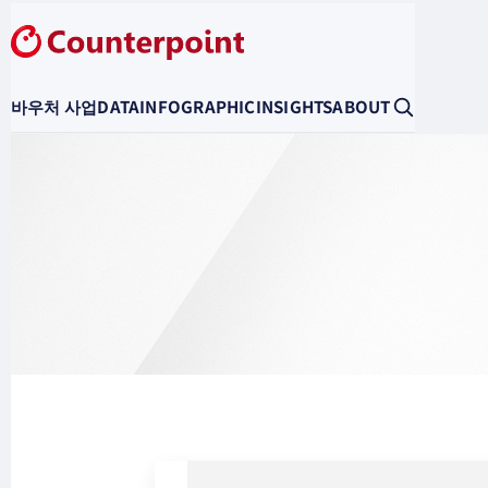
바우처 사업
DATA
INFOGRAPHIC
INSIGHTS
ABOUT