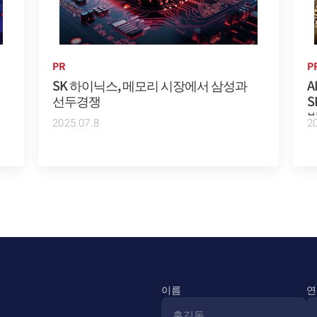
PR
P
SK 하이닉스, 메모리 시장에서 삼성과
A
선두경쟁
S
2025.07.8
2
이름
연