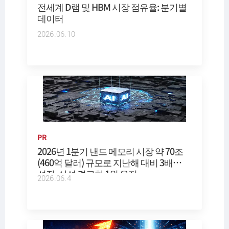
전세계 D램 및 HBM 시장 점유율: 분기별
데이터
2026.06.10
PR
2026년 1분기 낸드 메모리 시장 약 70조
(460억 달러) 규모로 지난해 대비 3배
성장, 삼성 견고한 1위 유지
2026.06.4