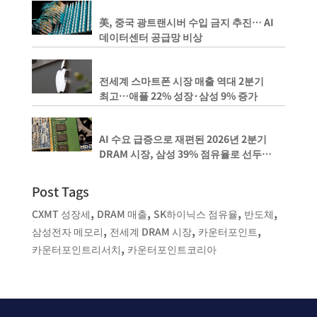
美, 중국 광트랜시버 수입 금지 추진… AI
데이터센터 공급망 비상
전세계 스마트폰 시장 매출 역대 2분기
최고…애플 22% 성장·삼성 9% 증가
AI 수요 급증으로 재편된 2026년 2분기
DRAM 시장, 삼성 39% 점유율로 선두
유지, 마이크론은 SK 하이닉스를 1%
격차로 뒤쫓아
Post Tags
,
,
,
,
CXMT 성장세
DRAM 매출
SK하이닉스 점유율
반도체
,
,
,
삼성전자 메모리
전세계 DRAM 시장
카운터포인트
,
카운터포인트리서치
카운터포인트코리아