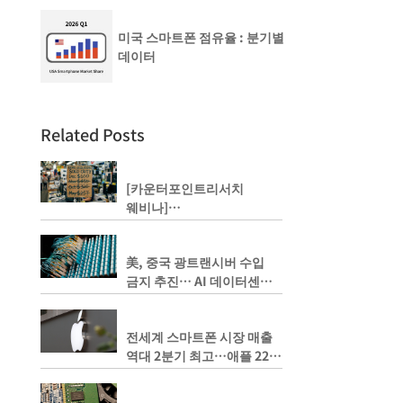
미국 스마트폰 점유율 : 분기별
데이터
Related Posts
[카운터포인트리서치
웨비나]
50% 급등한 메모리 가격, 내
년에는 두 배까지 상승하나?
美, 중국 광트랜시버 수입
금지 추진… AI 데이터센터
공급망 비상
전세계 스마트폰 시장 매출
역대 2분기 최고…애플 22%
성장·삼성 9% 증가