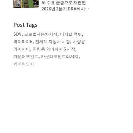
AI 수요 급증으로 재편된
2026년 2분기 DRAM 시장,
삼성 39% 점유율로 선두
유지, 마이크론은 SK
Post Tags
하이닉스를 1% 격차로
,
,
,
뒤쫓아
SDV
글로벌자동차시장
디지털 콕핏
,
,
와이파이6
전세계 자동차 시장
차량용
,
,
와이파이
차량용 와이파이 6 시장
,
,
카운터포인트
카운터포인트리서치
커넥티드카