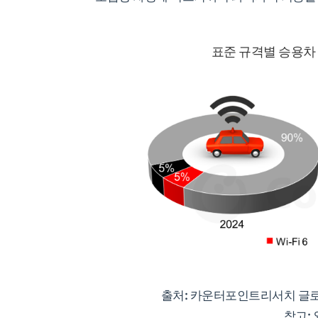
표준 규격별 승용차 와
출처: 카운터포인트리서치 글로벌
참고: