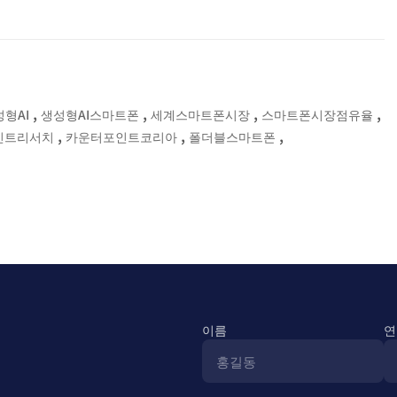
,
,
,
,
성형AI
생성형AI스마트폰
세계스마트폰시장
스마트폰시장점유율
,
,
,
인트리서치
카운터포인트코리아
폴더블스마트폰
이름
연