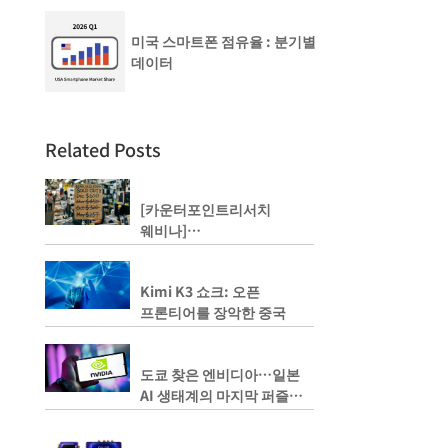
미국 스마트폰 점유율 : 분기별
데이터
Related Posts
[카운터포인트리서치
웨비나]
50% 급등한 메모리 가격, 내
년에는 두 배까지 상승하나?
Kimi K3 쇼크: 오픈
프론티어를 장악한 중국
도쿄 찾은 엔비디아…일본
AI 생태계의 마지막 퍼즐
될까