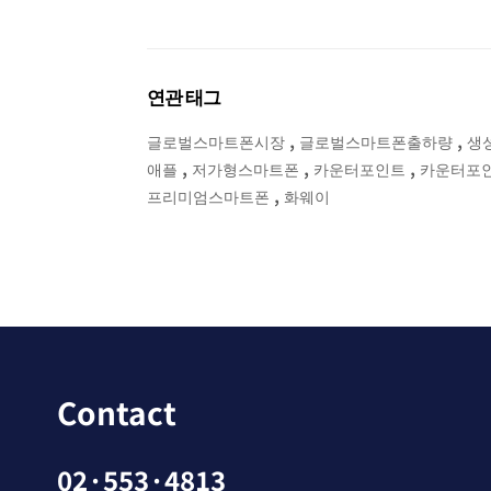
연관 태그
,
,
글로벌스마트폰시장
글로벌스마트폰출하량
생
,
,
,
애플
저가형스마트폰
카운터포인트
카운터포
,
프리미엄스마트폰
화웨이
Contact
02·553·4813