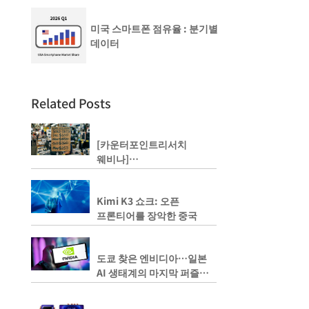
미국 스마트폰 점유율 : 분기별
데이터
Related Posts
[카운터포인트리서치
웨비나]
50% 급등한 메모리 가격, 내
년에는 두 배까지 상승하나?
Kimi K3 쇼크: 오픈
프론티어를 장악한 중국
도쿄 찾은 엔비디아…일본
AI 생태계의 마지막 퍼즐
될까