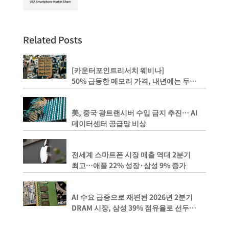
Related Posts
[카운터포인트리서치 웨비나]
50% 급등한 메모리 가격, 내년에는 두
배까지 상승하나?
美, 중국 광트랜시버 수입 금지 추진… AI
데이터센터 공급망 비상
전세계 스마트폰 시장 매출 역대 2분기
최고…애플 22% 성장·삼성 9% 증가
AI 수요 급증으로 재편된 2026년 2분기
DRAM 시장, 삼성 39% 점유율로 선두
유지, 마이크론은 SK 하이닉스를 1%
격차로 뒤쫓아