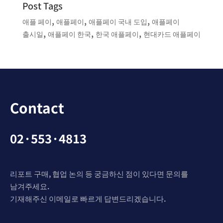
Post Tags
,
,
,
애플 페이
애플페이
애플페이 국내 도입
애플페이
,
,
,
출시일
애플페이 한국
한국 애플페이
현대카드 애플페이
Contact
02·553·4813
리포트 구매, 협업 논의 등 궁금하신 점이 있다면 문의를
남겨주세요.
기재해주신 이메일로 빠르게 답변드리겠습니다.