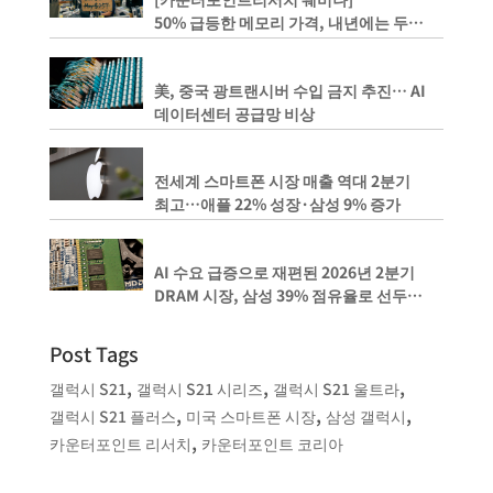
50% 급등한 메모리 가격, 내년에는 두
배까지 상승하나?
美, 중국 광트랜시버 수입 금지 추진… AI
데이터센터 공급망 비상
전세계 스마트폰 시장 매출 역대 2분기
최고…애플 22% 성장·삼성 9% 증가
AI 수요 급증으로 재편된 2026년 2분기
DRAM 시장, 삼성 39% 점유율로 선두
유지, 마이크론은 SK 하이닉스를 1%
격차로 뒤쫓아
Post Tags
,
,
,
갤럭시 S21
갤럭시 S21 시리즈
갤럭시 S21 울트라
,
,
,
갤럭시 S21 플러스
미국 스마트폰 시장
삼성 갤럭시
,
카운터포인트 리서치
카운터포인트 코리아