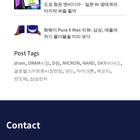
도쿄 찾은 엔비디아…일본 AI 생태계의
마지막 퍼즐 될까
화웨이 Pura X Max 리뷰: 삼성, 애플의
차기 폴더블을 미리 보다
Post Tags
,
,
,
,
,
,
dram
DRAM시장
D램
MICRON
NAND
SK하이닉스
,
,
,
,
글로벌스마트폰시장전망
낸드
마이크론
메모리
,
반도체
삼성전자
Contact